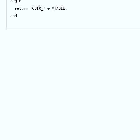
begin
return
'CSIX_'
+
@TABLE
;
end